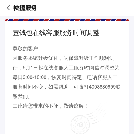
壹钱包在线客服服务时间调整
壹钱包在线客服服务时间调整
壹钱包在线客服服务时间调整
壹钱包在线客服服务时间调整
壹钱包在线客服服务时间调整
壹钱包在线客服服务时间调整
壹钱包在线客服服务时间调整
壹钱包在线客服服务时间调整